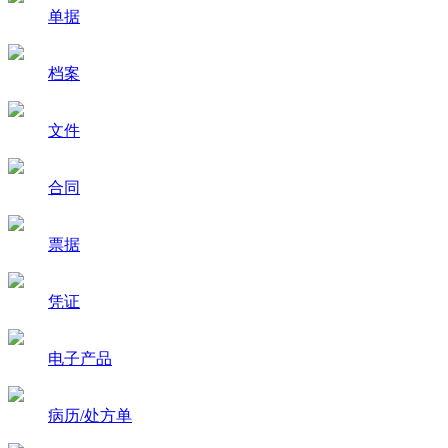
单据
档案
文件
合同
票据
凭证
电子产品
病历/处方单