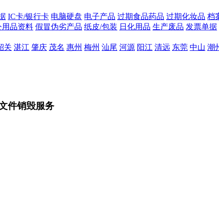
据
IC卡/银行卡
电脑硬盘
电子产品
过期食品药品
过期化妆品
档
公用品资料
假冒伪劣产品
纸皮/包装
日化用品
生产废品
发票单据
韶关
湛江
肇庆
茂名
惠州
梅州
汕尾
河源
阳江
清远
东莞
中山
潮
文件销毁服务