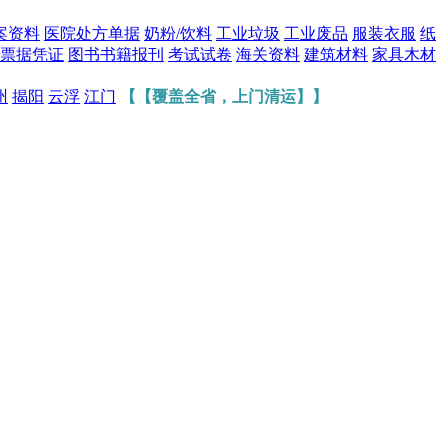
案资料
医院处方单据
奶粉/饮料
工业垃圾
工业废品
服装衣服
纸
票据凭证
图书书籍报刊
考试试卷
海关资料
建筑材料
家具木材
州
揭阳
云浮
江门
【【覆盖全省，上门清运】】