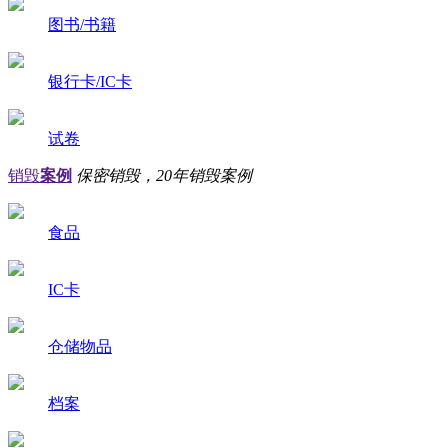
图书/书籍
银行卡/IC卡
试卷
销毁
案例
保密销毁，20年销毁案例
食品
IC卡
仓储物品
档案