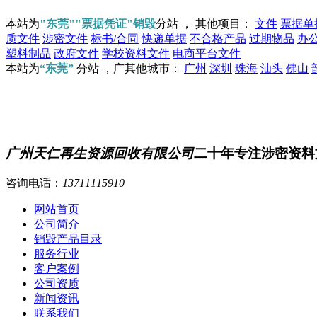
本站为
"东莞""票据凭证"销毁
分站 ， 其他项目：
文件
票据单
质文件
涉密文件
标书/合同
快递单据
不合格产品
过期物品
办
塑料制品
政府文件
学校资料文件
电商平台文件
本站为
“东莞”
分站 ，广其他城市：
广州
深圳
珠海
汕头
佛山
广州天仁再生资源回收有限公司
二十年专注涉密资料
咨询电话：
13711115910
网站首页
公司简介
销毁产品目录
服务行业
客户案例
公司资质
新闻资讯
联系我们